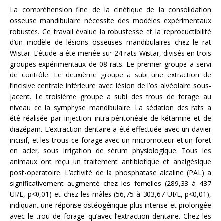
La compréhension fine de la cinétique de la consolidation
osseuse mandibulaire nécessite des modèles expérimentaux
robustes. Ce travail évalue la robustesse et la reproductibilité
d’un modèle de lésions osseuses mandibulaires chez le rat
Wistar. L’étude a été menée sur 24 rats Wistar, divisés en trois
groupes expérimentaux de 08 rats. Le premier groupe a servi
de contrôle. Le deuxième groupe a subi une extraction de
l’incisive centrale inférieure avec lésion de l’os alvéolaire sous-
jacent. Le troisième groupe a subi des trous de forage au
niveau de la symphyse mandibulaire. La sédation des rats a
été réalisée par injection intra-péritonéale de kétamine et de
diazépam. L’extraction dentaire a été effectuée avec un davier
incisif, et les trous de forage avec un micromoteur et un foret
en acier, sous irrigation de sérum physiologique. Tous les
animaux ont reçu un traitement antibiotique et analgésique
post-opératoire. L’activité de la phosphatase alcaline (PAL) a
significativement augmenté chez les femelles (289,33 à 437
UI/L, p<0,01) et chez les mâles (56,75 à 303,67 UI/L, p<0,01),
indiquant une réponse ostéogénique plus intense et prolongée
avec le trou de forage qu’avec l’extraction dentaire. Chez les