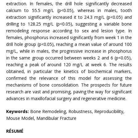
extraction. In females, the drill hole significantly decreased
calcium to 55.5 mg/L (p<0.05), whereas in males, tooth
extraction significantly increased it to 24.3 mg/L (p<0.05) and
drilling to 128.25 mg/L (p<0.05), suggesting a variable bone
remodeling response according to sex and lesion type. In
females, phosphorus increased significantly from week 1 in the
drill hole group (p<0.05), reaching a mean value of around 100
mg/L, while in males, the progressive increase in phosphorus
in the same group occurred between weeks 2 and 6 (p<0.05),
reaching a peak of around 120 mg/L at week 6. The results
obtained, in particular the kinetics of biochemical markers,
confirmed the relevance of this model for assessing the
mechanisms of bone consolidation. The prospects for future
research are vast and promising, paving the way for significant
advances in maxillofacial surgery and regenerative medicine.
Keywords:
Bone Remodeling, Robustness, Reproducibility,
Mouse Model, Mandibular Fracture
RÉSUMÉ