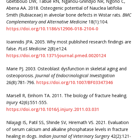
Gbetibouo DW, Tabue RN, Nganou-Gnindjio NR, Ngono C,
Abena AA. 2018. Osteogenic potential of Nauclea latifolia
Smith (Rubiaceae) in alveolar bone defects in Wistar rats.
BMC
Complementary and Alternative Medicine
18(1):104.
https://doi.org/10.1186/s12906-018-2104-0
Ioannidis JPA. 2005. Why most published research findings are
false.
PLoS Medicine
2(8):e124.
https://doi.org/10.1371/journal.pmed.0020124
Marie PJ. 2003. Osteoblast dysfunction in skeletal aging and
osteoporosis.
Journal of Endocrinological Investigation
26(8):781-796.
https://doi.org/10.1007/BF03347346
Marsell R, Einhorn TA. 2011. The biology of fracture healing.
Injury
42(6):551-555.
https://doi.org/10.1016/j.injury.2011.03.031
Nilajagi IS, Patil SS, Shinde SV, Hiremath VS. 2021. Evaluation
of serum calcium and alkaline phosphatase levels in fracture
healing in dogs.
Indian Journal of Veterinary Surgery
42(2):121-