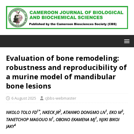
Evaluation of bone remodeling:
robustness and reproducibility of
a murine model of mandibular
bone lesions
6 August 2025
cjbbs-webmaster
1*
2
1
3
NKOLO TOLO FD
, NKECK JR
, ATANWO DONGMO LN
, EKO M
,
1
1
TANETCHOP MAGOUO N
, OBONO EKAMENA MJ
, NJIKI BIKOI
4
JAKY