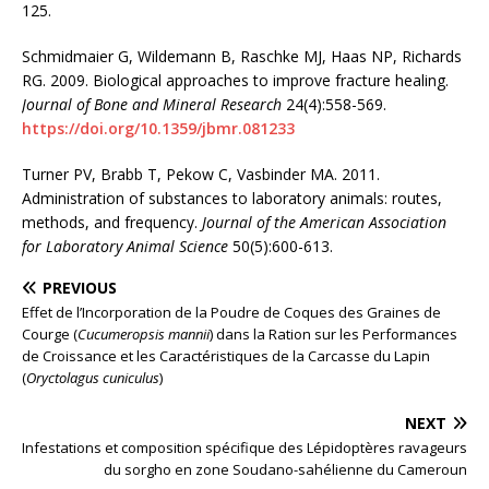
125.
Schmidmaier G, Wildemann B, Raschke MJ, Haas NP, Richards
RG. 2009. Biological approaches to improve fracture healing.
Journal of Bone and Mineral Research
24(4):558-569.
https://doi.org/10.1359/jbmr.081233
Turner PV, Brabb T, Pekow C, Vasbinder MA. 2011.
Administration of substances to laboratory animals: routes,
methods, and frequency.
Journal of the American Association
for Laboratory Animal Science
50(5):600-613.
PREVIOUS
Effet de l’Incorporation de la Poudre de Coques des Graines de
Courge (
Cucumeropsis mannii
) dans la Ration sur les Performances
de Croissance et les Caractéristiques de la Carcasse du Lapin
(
Oryctolagus cuniculus
)
NEXT
Infestations et composition spécifique des Lépidoptères ravageurs
du sorgho en zone Soudano-sahélienne du Cameroun